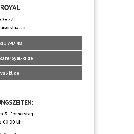
 ROYAL
raße 27
aiserslautern
311 747 48
caferoyal-kl.de
yal-kl.de
NGSZEITEN:
h & Donnerstag
s 00:00 Uhr