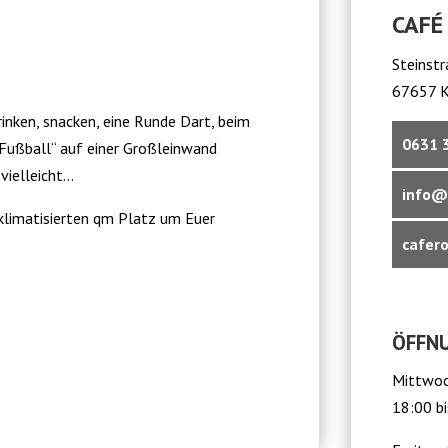
CAFÉ
Steinst
67657 K
rinken, snacken, eine Runde Dart, beim
0631 
 Fußball“ auf einer Großleinwand
vielleicht…
info@
klimatisierten qm Platz um Euer
cafero
ÖFFNU
Mittwoc
18:00 bi