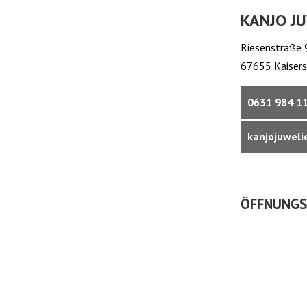
KANJO J
Riesenstraße 
67655 Kaisers
0631 984 1
kanjojuwel
ÖFFNUNGS