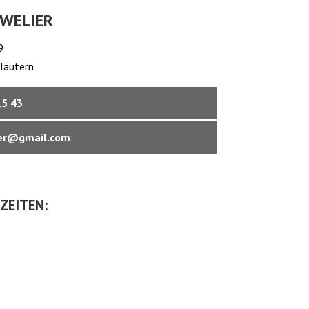
UWELIER
9
lautern
15 43
ier@gmail.com
ZEITEN: