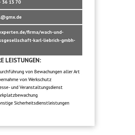
 36 13 70
l@gmx.de
xperten.de/firma/wach-und-
ssgesellschaft-karl-liebrich-gmbh-
E LEISTUNGEN:
rchführung von Bewachungen aller Art
bernahme von Werkschutz
sse- und Veranstaltungsdienst
arkplatzbewachung
nstige Sicherheitsdienstleistungen