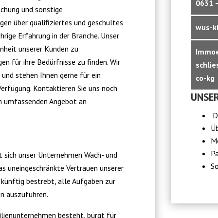
0631 –
chung und sonstige
ügen über qualifiziertes und geschultes
wus-k
hrige Erfahrung in der Branche. Unser
denheit unserer Kunden zu
Immoe
en für ihre Bedürfnisse zu finden. Wir
schlie
r und stehen Ihnen gerne für ein
co-kg
erfügung. Kontaktieren Sie uns noch
UNSER
em umfassenden Angebot an
Du
Ü
Me
P
t sich unser Unternehmen Wach- und
So
as uneingeschränkte Vertrauen unserer
künftig bestrebt, alle Aufgaben zur
en auszuführen.
ilienunternehmen besteht, bürgt für