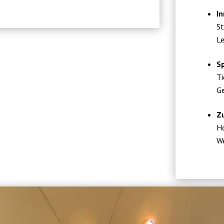
In
St
Le
Sp
Ti
Ge
Z
Ho
We