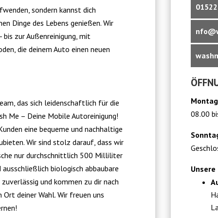
01522
fwenden, sondern kannst dich
nen Dinge des Lebens genießen. Wir
nfo@w
 bis zur Außenreinigung, mit
den, die deinem Auto einen neuen
washm
ÖFFNU
Montag 
eam, das sich leidenschaftlich für die
08.00 bi
ash Me – Deine Mobile Autoreinigung!
 Kunden eine bequeme und nachhaltige
Sonnta
bieten. Wir sind stolz darauf, dass wir
Geschlo
e nur durchschnittlich 500 Milliliter
 ausschließlich biologisch abbaubare
Unsere 
nd zuverlässig und kommen zu dir nach
A
Ha
 Ort deiner Wahl. Wir freuen uns
La
ernen!