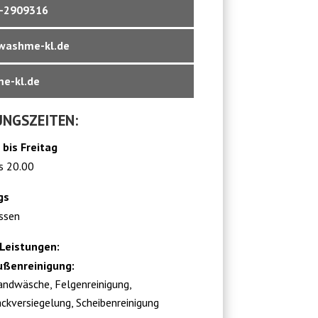
-2909316
ashme-kl.de
e-kl.de
NGSZEITEN:
bis Freitag
s 20.00
gs
ssen
Leistungen:
ußenreinigung:
ndwäsche, Felgenreinigung,
ckversiegelung, Scheibenreinigung